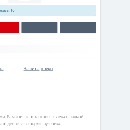
каза: 10
та
Наши партнеры
мм. Различие от штангового замка с прямой
ать дверные створки грузовика.