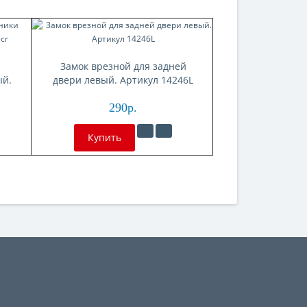
Замок врезной для задней
ый.
двери левый. Артикул 14246L
290р.
Купить