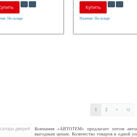
Купить
Купить
чие:
На складе
Наличие:
На складе
ериал
Материал
нкованная сталь
Оцинкованная сталь
1
2
>
>|
Компания «АВТОТЕМ» предлагает оптом автоф
выгодным ценам. Количество товаров в одной уп