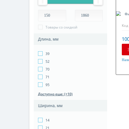
Код
Товары со скидкой
100
Длина, мм
39
Нали
52
Мат
70
Оци
71
95
Доступно еще: (+10)
Ширина, мм
14
21