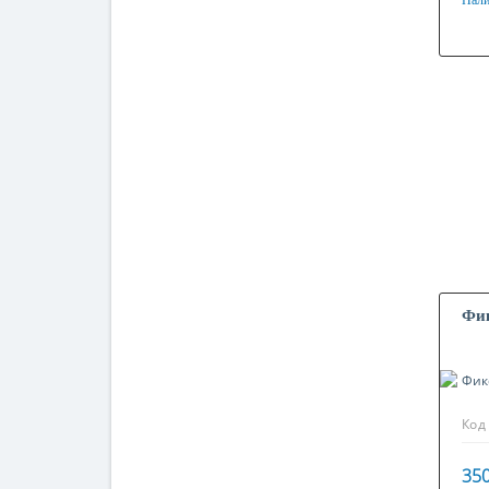
Нали
Мат
Оци
Фик
Код
350