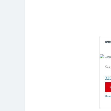
Фик
Код
235
Нали
Мат
Оци