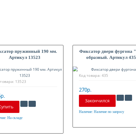
сатор пружинный 190 мм.
Фиксатор двери фургона 
Артикул 13523
образный. Артикул 43
Код товара:
435
 товара:
13523
270р.
р.
Закончился
Купить
Наличие:
Наличие по запросу
Материал
чие:
На складе
ериал
Оцинкованная сталь
нкованная сталь