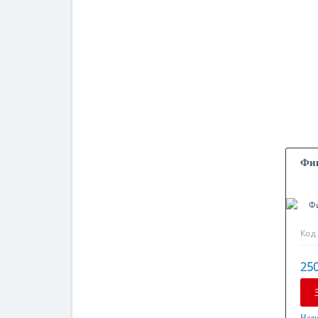
Фик
Код
250