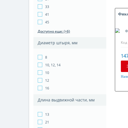
33
Фикс
41
45
Доступно еще: (+6)
Диаметр штыря, мм
Код
147
8
10, 12, 14
10
Нали
12
Мат
16
Оци
Длина выдвижной части, мм
13
21