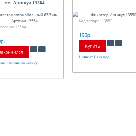
мм. Артикул 13564
Код товара:
13550
 товара:
13564
190р.
р.
Купить
Закончился
Наличие:
На складе
Материал
чие:
Наличие по запросу
ериал
Оцинкованная сталь
нкованная сталь