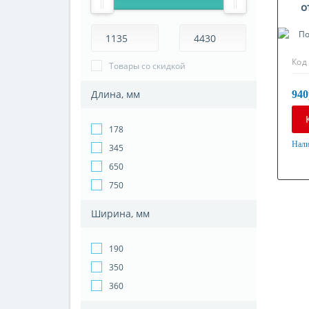
о
Код
Товары со скидкой
Длина, мм
940
178
Нали
345
Мат
650
Оци
750
Ширина, мм
190
350
360