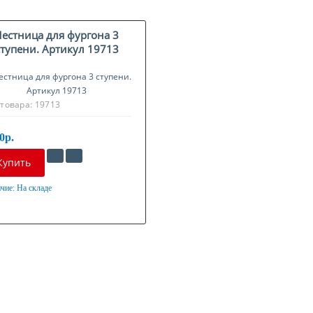
Лестница для фургона 3
ступени. Артикул 19713
 товара:
19713
0р.
Купить
чие:
На складе
ериал
нкованная сталь