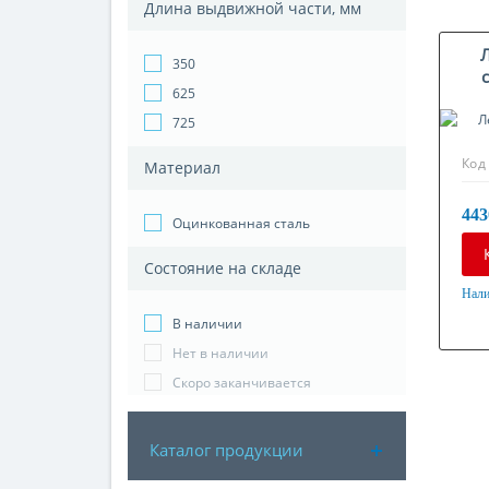
Длина выдвижной части, мм
350
625
725
Код
Материал
443
Оцинкованная сталь
Состояние на складе
Нали
Мат
В наличии
Оци
Нет в наличии
Скоро заканчивается
Каталог продукции