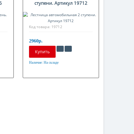
6
ступени. Артикул 19712
Код товара:
19712
2960р.
Купить
Наличие:
На складе
Материал
Оцинкованная сталь