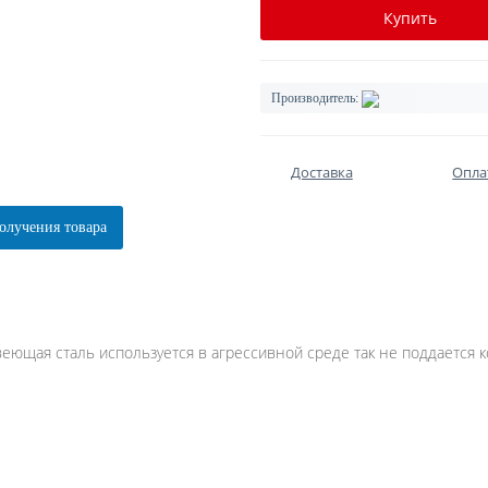
Купить
Производитель:
Доставка
Опла
олучения товара
еющая сталь используется в агрессивной среде так не поддается
к