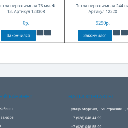
етля неразъемная 76 мм. Ф
Петля неразъемная 244 см
13. Артикул 12330R
Артикул 12320
0р.
5250р.
Закончился
Закончился
ЫЙ КАБИНЕТ
НАШИ КОНТАКТЫ
Кабинет
улица Амурская, 15/1 строение 1, 
 заказов
+7 (926) 048-44-99
и
+7 (926) 048-55-99