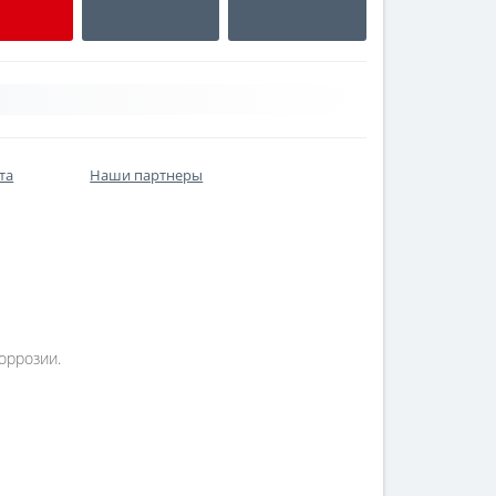
та
Наши партнеры
оррозии.