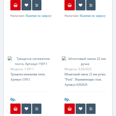
Без НДС: 0р.
Без НДС: 0р.
Наличие:
Наличие:
Наличие по запросу
Наличие по запросу
Материал
Материал
Оцинкованная сталь
Нержавеющая сталь
Модель:
15911
Модель:
626262S
Трещетка натяжения тента.
Штанговый замок 22 мм ручка
Артикул 15911
"Push". Нержавеющая сталь.
Артикул 626262S
0р.
0р.
Без НДС: 0р.
Без НДС: 0р.