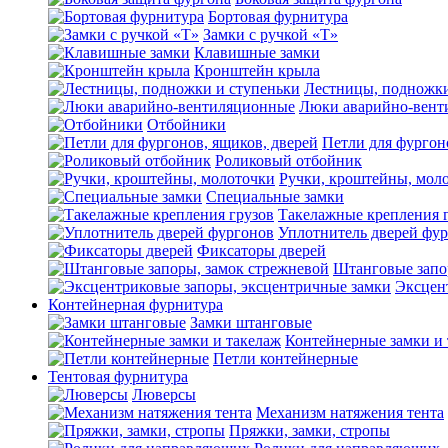
Бортовая фурнитура
Замки с ручкой «Т»
Клавишные замки
Кронштейн крыла
Лестницы, подножки
Люки аварийно-вент
Отбойники
Петли для фургон
Роликовый отбойник
Ручки, кроштейны, мол
Специальные замки
Такелажные крепления 
Уплотнитель дверей фу
Фиксаторы дверей
Штанговые запо
Эксцен
Контейнерная фурнитура
Замки штанговые
Контейнерные замки и 
Петли контейнерные
Тентовая фурнитура
Люверсы
Механизм натяжения тента
Пряжки, замки, стропы