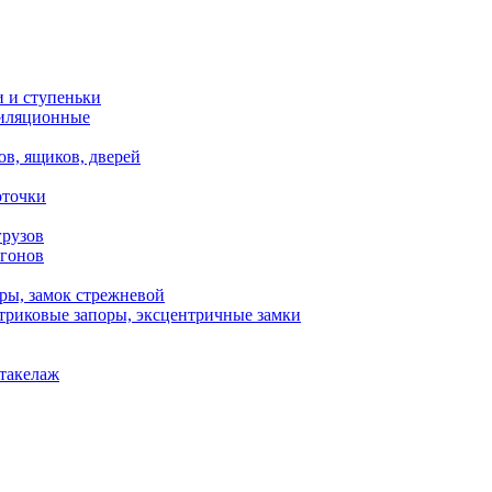
 и ступеньки
иляционные
ов, ящиков, дверей
оточки
грузов
ргонов
ры, замок стрежневой
триковые запоры, эксцентричные замки
такелаж