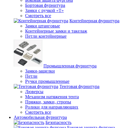
Боковая защита фургона
Бортовая фурнитура
Замки с ручкой «Т»
Смотреть все
Контейнерная фурнитура
Замки штанговые
Контейнерные замки и такелаж
Петли контейнерные
Промышленная фурнитура
Замки-защелки
Петли
Ручки промышленные
Тентовая фурнитура
Люверсы
Механизм натяжения тента
Пряжки, замки, стропы
Ролики для направляющих
Смотреть все
Автомобильная фурнитура
Безопасность
Боковая защита фургона