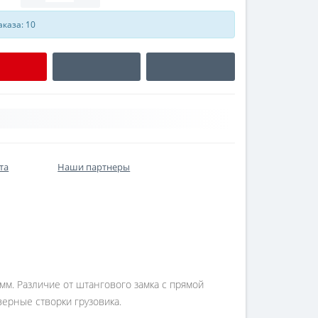
каза: 10
та
Наши партнеры
мм. Различие от штангового замка с прямой
верные створки грузовика.