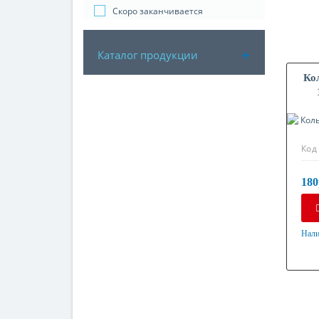
Скоро заканчивается
Каталог продукции
Ко
Код
180
Нали
Мат
Оци