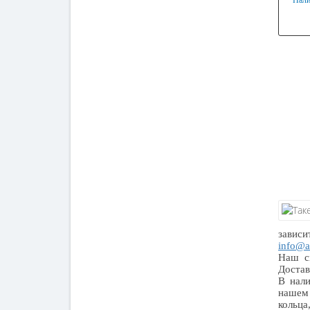
Нали
Мат
Оци
зависи
info@a
Наш ск
Достав
В нали
нашем 
кольца