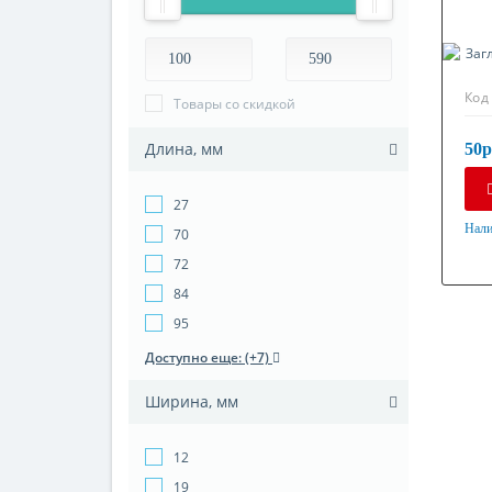
Код
Товары со скидкой
Длина, мм
50р
27
Нали
70
Мат
72
Пла
84
95
Доступно еще: (+7)
Ширина, мм
12
19