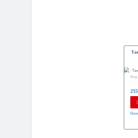
Та
Код
255
Нали
Мат
Оци