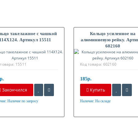
льцо такелажное с чашкой
Кольцо усиленное на
114X124. Артикул 15511
алюминиевую рейку. Арти
602160
 товара:
15511
Код товара:
602160
р.
185р.
Закончился
Купить
чие:
Наличие по запросу
Наличие:
На складе
ериал
Материал
нкованная сталь
Оцинкованная сталь