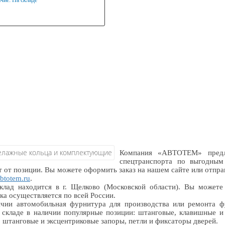
чие:
На складе
ериал
нкованная сталь
Компания «АВТОТЕМ» предл
спецтранспорта по выгодным
т от позиции. Вы можете оформить заказ на нашем сайте или отпр
btotem.ru
.
лад находится в г. Щелково (Московской области). Вы можете 
ка осуществляется по всей России.
чии автомобильная фурнитура для производства или ремонта ф
складе в наличии популярные позиции: штанговые, клавишные и 
, штанговые и эксцентриковые запоры, петли и фиксаторы дверей.