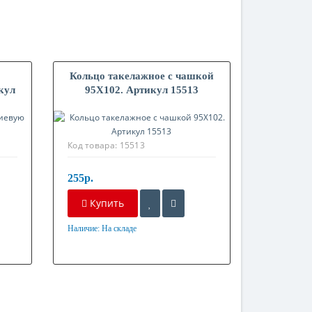
Кольцо такелажное с чашкой
кул
95X102. Артикул 15513
Код товара:
15513
255р.
Купить
Наличие:
На складе
Материал
Оцинкованная сталь