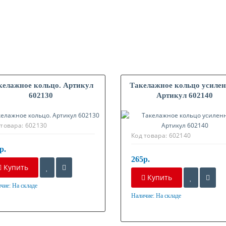
келажное кольцо. Артикул
Такелажное кольцо усилен
602130
Артикул 602140
 товара:
602130
Код товара:
602140
р.
265р.
Купить
Купить
чие:
На складе
ериал
Наличие:
На складе
Материал
нкованная сталь
Оцинкованная сталь