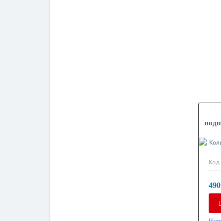
подп
Код
490