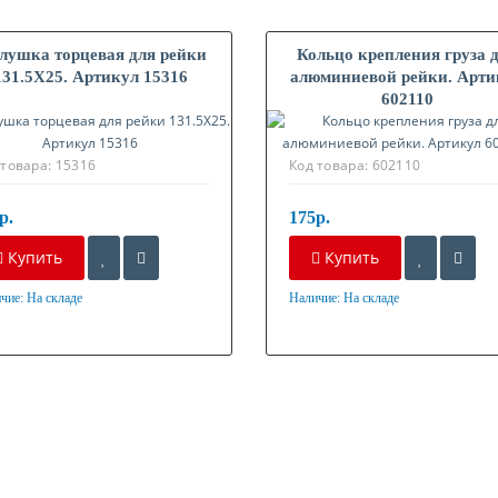
глушка торцевая для рейки
Кольцо крепления груза 
131.5X25. Артикул 15316
алюминиевой рейки. Арти
602110
 товара:
15316
Код товара:
602110
р.
175р.
Купить
Купить
чие:
На складе
Наличие:
На складе
ериал
Материал
стик
Алюминий + Оцинкованный
металл.