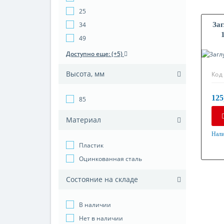
25
34
За
49
Доступно еще: (+5)
Высота, мм
Код
125
85
Материал
Нали
Мат
Пластик
Пла
Оцинкованная сталь
Состояние на складе
В наличии
Нет в наличии